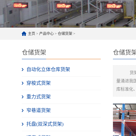
主页
>
产品中心
>
仓储货架
>
仓储货架
仓储货
自动化立体仓库货架
货
量涌进我
穿梭式货架
库标准化
重力式货架
窄巷道货架
托盘(双深式货架)