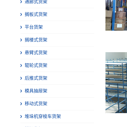
通廊式货架
搁板式货架
平台货架
搁楼式货架
悬臂式货架
辊轮式货架
后推式货架
模具抽屉架
移动式货架
堆垛机穿梭车货架